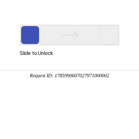
贝斯特全
检测产品
关于贝斯
基因课堂
解
华基因!
球奢华
特全球奢
当前位置:
致电4001601
特全球奢华基因检测】马赛克分
华
正确的基因检测
作者：
基因检测解决方案
时间：
2019-06-09 11:51