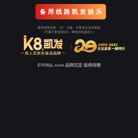
备 用 线 路 凯 发 娱 乐
推荐使用谷歌、UC、火狐、夸客等主流浏览器
（尽量不要使用QQ、搜狗浏览器进入）
EVOBjL.com 品牌沉淀 值得信赖