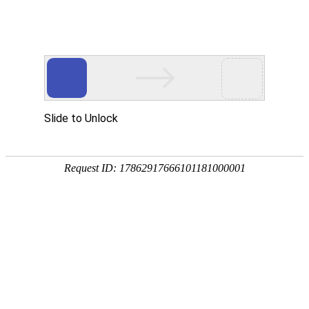
贝斯特全球奢华
基因检测就找贝斯特全球奢华基因!
【贝斯特全球奢华
病合并皮质下梗死和白
测
来源：
基因检测技术
作者：
基因检测解决方