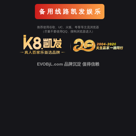
备 用 线 路 凯 发 娱 乐
推荐使用谷歌、UC、火狐、夸客等主流浏览器
（尽量不要使用QQ、搜狗浏览器进入）
EVOBjL.com 品牌沉淀 值得信赖